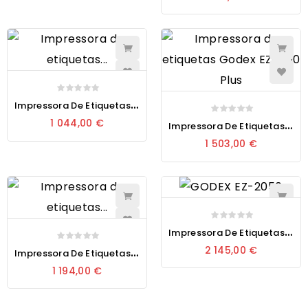
I
Mpressora De Etiquetas Térmica Godex ZX1200i Pro
I
Mpressora De Etiquetas Térmica Godex EZ6250i
1 044,00 €
1 503,00 €
I
Mpressora De Etiquetas Térmica Godex HD830i+
I
Mpressora De Etiquetas Térmica Godex GX4200i Pro
2 145,00 €
1 194,00 €