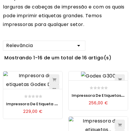
larguras de cabeças de impressão e com os quais
pode imprimir etiquetas grandes. Temos
impressoras para qualquer setor.
Relevância

Mostrando 1-16 de um total de 16 artigo(s)
I
Mpressora De Etiquetas Térmica Godex DT4x
I
Mpressora De Etiqueta Térmica Godex DT2x
256,00 €
229,00 €