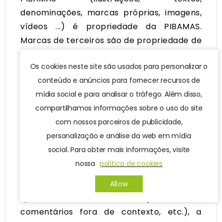
denominações, marcas próprias, imagens,
vídeos ...) é propriedade da PIBAMAS.
Marcas de terceiros são de propriedade de
seus proprietários. Qualquer reprodução
Os cookies neste site são usados ​​para personalizar o
parcial ou total do conteúdo, através de
conteúdo e anúncios para fornecer recursos de
qualquer procedimento e em qualquer
mídia social e para analisar o tráfego. Além disso,
meio, está sujeita a autorização prévia e
compartilhamos informações sobre o uso do site
expressa da PIBAMAS. ou dos detentores
com nossos parceiros de publicidade,
dos direitos, quando apropriado.
personalização e análise da web em mídia
15.2. Todas as opiniões escritas pelos
social. Para obter mais informações, visite
clientes são controladas pela equipe de
nossa
política de cookies
marketing. Se as opiniões recebidas
violarem a lei, a ética ou a moral
Allow
(publicidade abusiva, difamação, insultos,
comentários fora de contexto, etc.), a