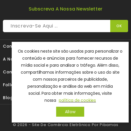
Subscreva A Nossa Newsletter

Contacte-Nos
Os cookies neste site são usados ​​para personalizar o
conteúdo e anúncios para fornecer recursos de

A Nossa Empresa
mídia social e para analisar o tráfego. Além disso,

Conteúdo
compartilhamos informações sobre o uso do site
com nossos parceiros de publicidade,

Follow Us
personalização e análise da web em mídia
social. Para obter mais informações, visite

Blog
nossa
política de cookies
Allow
© 2026 - Site De Comércio Eletrônico Por Pibamas