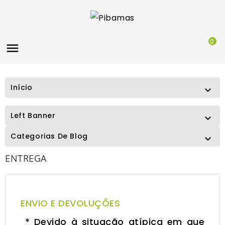
0

Início

Left Banner

Categorias De Blog

ENTREGA
ENVIO E DEVOLUÇÕES
* Devido à situação atípica em que