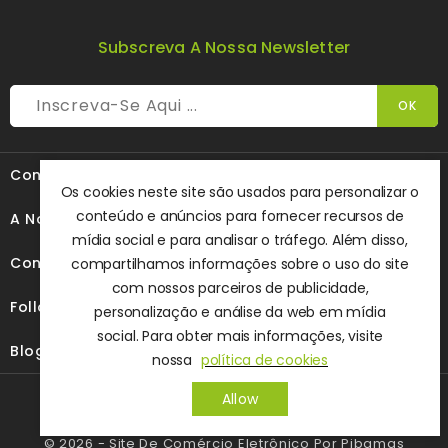
Subscreva A Nossa Newsletter

Contacte-Nos
Os cookies neste site são usados ​​para personalizar o
conteúdo e anúncios para fornecer recursos de

A Nossa Empresa
mídia social e para analisar o tráfego. Além disso,

Conteúdo
compartilhamos informações sobre o uso do site
com nossos parceiros de publicidade,

Follow Us
personalização e análise da web em mídia
social. Para obter mais informações, visite

Blog
nossa
política de cookies
Allow
© 2026 - Site De Comércio Eletrônico Por Pibamas