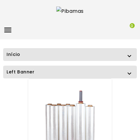
0

Início

Left Banner
