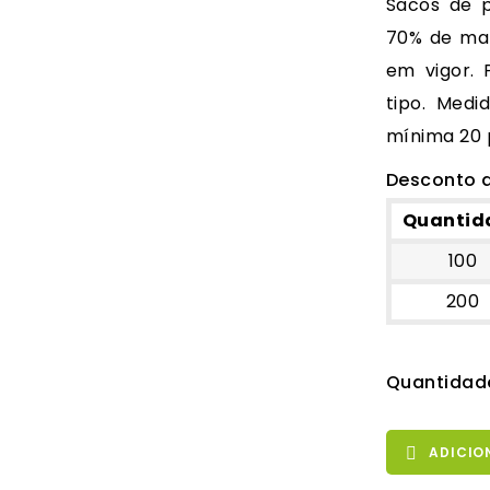
Sacos de 
70% de mat
em vigor. 
tipo. Medi
mínima 20 p
Desconto 
Quantid
100
200
Quantidad
ADICIO
