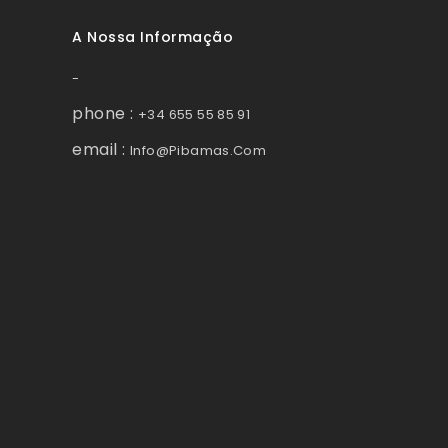
A Nossa Informação
-
phone :
+34 655 55 85 91
email :
Info@pibamas.com