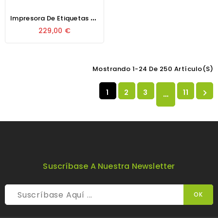
I
Mpresora De Etiquetas Térmica Godex DT2x
229,00 €
Mostrando 1-24 De 250 Artículo(s)
1
2
3
11

…
Suscríbase A Nuestra Newsletter