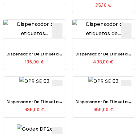
35,10 €
D
Ispensador De Etiquetas Manual Towa APF-100
D
Ispensador De Etiquetas De Sobremesa Dpr Sed 02
136,00 €
498,00 €
D
Ispensador De Etiquetas De Sobremesa Dpr Bed 01
D
Ispensador De Etiquetas De Sobremesa Dpr Dp 02
636,00 €
659,00 €