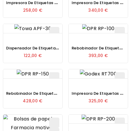
I
Mpresora De Etiquetas Térmica Godex RT200
I
Mpresora De Etiquetas Térmica Godex RT200i
258,00 €
340,00 €
D
Ispensador De Etiquetas Manual Towa APF-30
R
Ebobinador De Etiquetas Sobremesa DPR RP-100
122,00 €
393,00 €
R
Ebobinador De Etiquetas Sobremesa DPR RP-150
I
Mpresora De Etiquetas Térmica Godex RT700
428,00 €
325,00 €