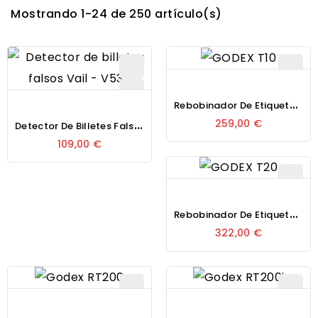
Mostrando 1-24 de 250 artículo(s)
R
Ebobinador De Etiquetas Sobremesa Godex T10
D
Etector De Billetes Falsos Vail V530
259,00 €
109,00 €
R
Ebobinador De Etiquetas Sobremesa Godex T20
322,00 €