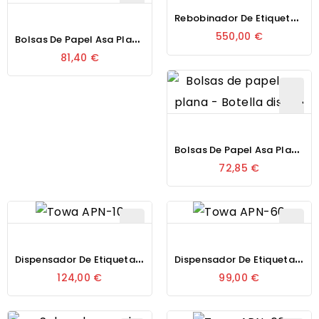
R
Ebobinador De Etiquetas Sobremesa DPR RP-200
B
Olsas De Papel Asa Plana - Farmacia Diseño
550,00 €
81,40 €
B
Olsas De Papel Asa Plana - Botella Diseño
72,85 €
D
Ispensador De Etiquetas Manual Towa APN-10
D
Ispensador De Etiquetas Manual Towa APN-30
124,00 €
99,00 €