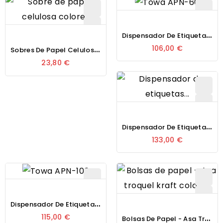
D
Ispensador De Etiquetas Manual Towa APN-60
S
Obres De Papel Celulosa - Diferentes Colores
106,00 €
23,80 €
D
Ispensador De Etiquetas Manual Towa APF-60
133,00 €
D
Ispensador De Etiquetas Manual Towa APN-100
B
Olsas De Papel - Asa Troquel Kraft - Diferentes Colores
115,00 €