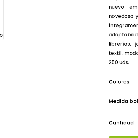
nuevo emb
novedoso y
íntegram
adaptabil
librerías, 
textil, mod
250 uds.
Colores
Medida bo
Cantidad