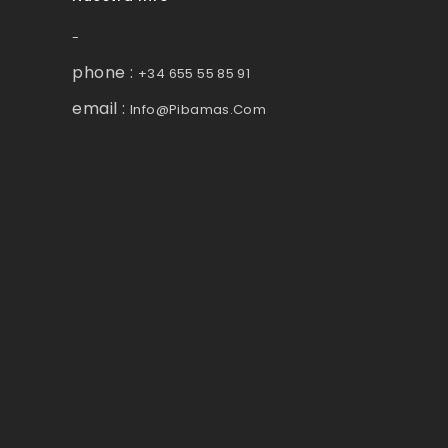
-
phone :
+34 655 55 85 91
email :
Info@pibamas.com