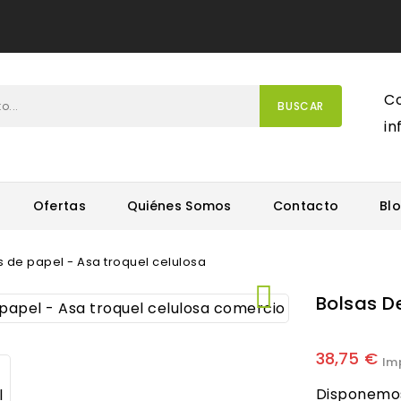
Co
BUSCAR
i
Ofertas
Quiénes Somos
Contacto
Bl
s de papel - Asa troquel celulosa

Bolsas D
38,75 €
Im
Disponemos