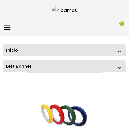
0

Inicio

Left Banner
