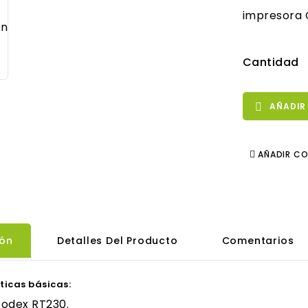
impresora 
Cantidad
AÑADIR

AÑADIR C
ión
Detalles Del Producto
Comentarios
ticas básicas:
Godex RT230.