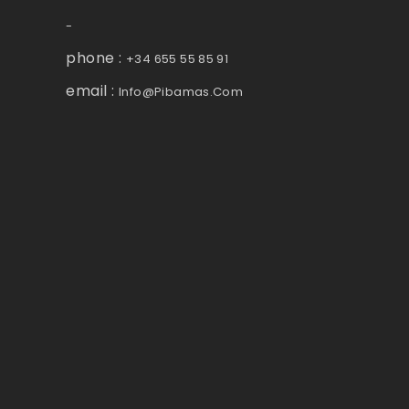
-
phone :
+34 655 55 85 91
email :
Info@pibamas.com