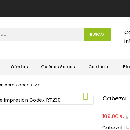
Co
BUSCAR
i
Ofertas
Quiénes Somos
Contacto
Bl
ón para Godex RT230

Cabezal 
109,00 €
I
Cabezal de 